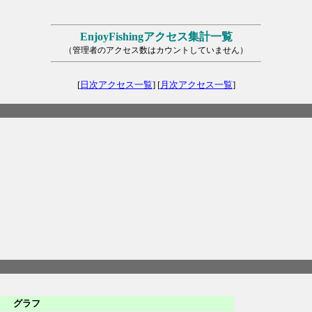
EnjoyFishingアクセス集計一覧
（管理者のアクセス数はカウントしていません）
[
日次アクセス一覧
] [
月次アクセス一覧
]
グラフ