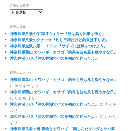
月別釣り日記
月
別
釣
最近の投稿
り
神奈川県八景の午前LTウィリー『波は高く釣果は低く』
日
神奈川県八景のタチウオ『釣り日和だけど釣果は下り坂』
記
神奈川県金沢八景 ＬＴアジ 『サイズには気をつけよう』
神奈川県葉山 カワハギ・カサゴ『釣果も波も風も穏やかな日』
津久井湖 バス『津久井湖でバスを初めて釣ったよ』
最近のコメント
神奈川県葉山 カワハギ・カサゴ『釣果も波も風も穏やかな日』
に
ナッキー
より
神奈川県葉山 カワハギ・カサゴ『釣果も波も風も穏やかな日』
に
いたち
より
津久井湖 バス『津久井湖でバスを初めて釣ったよ』
に
ナッキー
より
津久井湖 バス『津久井湖でバスを初めて釣ったよ』
に
いたち
より
神奈川県長者ヶ崎 青物とカワハギ 『楽しんだソウダとサバ祭