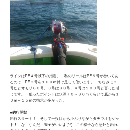
ラインはPE４号以下の指定。 私のリールはPE５号が巻いてあ
るので、PE２号を１００ｍ付け足して使います。 ちなみに２
号だとオモリ６０号、３号は８０号、４号は１００号と言った感
じです。 狙ったポイントは水深７０～８０ｍくらいで底から１
０ｍ～１５ｍの指示が多かった。
■
釣行開始
釣行スタート！ そして一投目から小ぶりながらタチウオをゲッ
ト！ な、なんだ、調子がいいよ(^^) この様子なら意外と釣れ