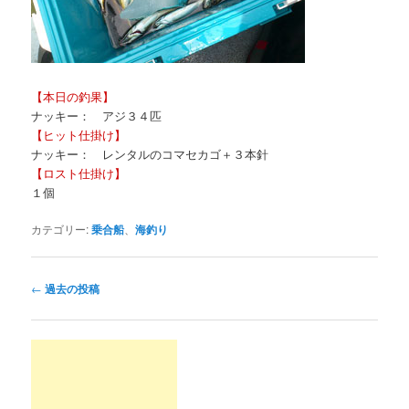
【本日の釣果】
ナッキー： アジ３４匹
【ヒット仕掛け】
ナッキー： レンタルのコマセカゴ＋３本針
【ロスト仕掛け】
１個
カテゴリー:
乗合船
、
海釣り
投
←
過去の投稿
稿
ナ
ビ
ゲ
ー
シ