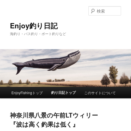
検
索
Enjoy釣り日記
海釣り・バス釣り・ボート釣りなど
メ
釣り日記トップ
EnjoyFishingトップ
このサイトについて
メ
サ
イ
ン
イ
ブ
メ
神奈川県八景の午前LTウィリー
ニ
ン
コ
ュ
『波は高く釣果は低く』
ー
コ
ン