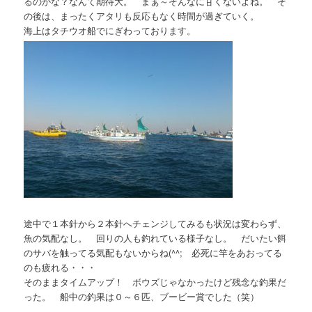
るのかな？なんて期待大。 まぁ～そんなに甘くないよね。 そ
の後は、まったくアタリも反応もなく時間が過ぎていく。
海上はタチウオ船でにぎわっております。
途中で１本針から２本針へチェンジしてみるも状況は変わらず、
魚の気配なし。 回りの人も釣れている様子なし。 だいたい餌
のサバを触ってる気配もないからね(^^; 必死に竿をあおってる
のも疲れる・・・
そのままタイムアップ！ ボウズじゃなかったけど残念な釣果だ
った。 船中の釣果は０～６匹、ブービー賞でした（笑）