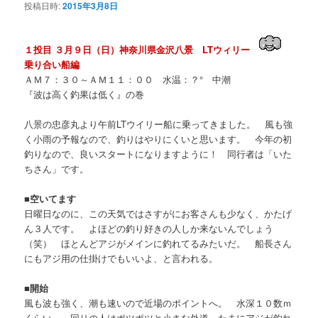
投稿日時:
2015年3月8日
ン
テ
１投目 ３月９日（日）神奈川県金沢八景 LTウィリー
テ
ン
乗り合い船編
ＡＭ７：３０～ＡＭ１１：００ 水温：？° 中潮
ン
ツ
『波は高く釣果は低く』の巻
ツ
へ
八景の忠彦丸より午前LTウイリー船に乗ってきました。 風も強
く小雨の予報なので、釣りはやりにくいと思います。 今年の初
へ
移
釣りなので、良いスタートになりますように！ 同行者は「いた
ちさん」です。
移
動
■
空いてます
日曜日なのに、この天気ではさすがにお客さんも少なく、かたげ
動
ん３人です。 よほどの釣り好きの人しか来ないんでしょう
（笑） ほとんどアジがメインに釣れてるみたいだ。 船長さん
にもアジ用の仕掛けでもいいよ、と言われる。
■
開始
風も波も強く、潮も速いので近場のポイントへ。 水深１０数ｍ
くらい。 回りの人はポツポツと小さな外道、たまにアジが釣れ