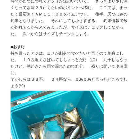
時間がたつにつれてアタリが遠のいていく。 さっきより少し深
くなって水深２５ｍくらいのポイントへ移動。 ここでは、まっ
たく反応無くＡＭ１１：００タイムアウト。 後半、尻つぼみの
釣果となりました。 それにしても小さすぎる。 釣果情報で数
が釣れてるから来てみましたが、サイズはチェックしてなかっ
た。 次回からはサイズもチェックしよう。
■
おまけ
持ち帰ったアジは、ヨメが刺身で食べたいと言うので刺身にし
た。 １０匹近くさばいてもちょっとだけ（涙） 丸干しもやっ
たけど、朝起きたら雨で濡れたので処分。 残りは開いて冷凍庫
に。
竿がしらは３８匹。 ３４匹なら、まあまあと言ったところでし
ょう(^^)