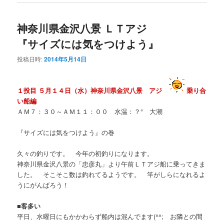
神奈川県金沢八景 ＬＴアジ
『サイズには気をつけよう』
投稿日時:
2014年5月14日
１投目 ５月１４日（水）神奈川県金沢八景 アジ
乗り合
い船編
ＡＭ７：３０～ＡＭ１１：００ 水温：？° 大潮
『サイズには気をつけよう』の巻
久々の釣りです。 今年の初釣りになります。
神奈川県金沢八景の「忠彦丸」より午前ＬＴアジ船に乗ってきま
した。 そこそこ数は釣れてるようです。 竿がしらになれるよ
うにがんばろう！
■
客多い
平日、水曜日にもかかわらず船内は混んでます(^^; お隣との間