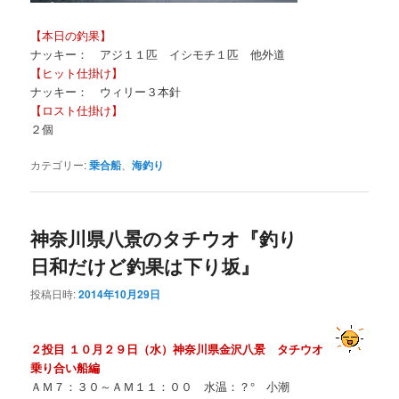
【本日の釣果】
ナッキー： アジ１１匹 イシモチ１匹 他外道
【ヒット仕掛け】
ナッキー： ウィリー３本針
【ロスト仕掛け】
２個
カテゴリー:
乗合船
、
海釣り
神奈川県八景のタチウオ『釣り
日和だけど釣果は下り坂』
投稿日時:
2014年10月29日
２投目 １０月２９日（水）神奈川県金沢八景 タチウオ
乗り合い船編
ＡＭ７：３０～ＡＭ１１：００ 水温：？° 小潮