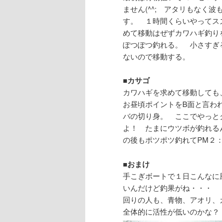
ません(^^; アタリもなく
す。 １時間くらいやってス
めて移動はぜずカワハギ釣り
ぽつぽつ釣れる。 小さすぎ
ないので移動する。
■
カサゴ
カワハギを求めて移動しても
お昼頃ポイントをB面と言わ
バの切り身。 ここでやっと
よ！ たまにウツボが釣れる
の後もポツポツ釣れてPM２
■
おまけ
手こぎボートで１日こんなに
いんだけど釣果がね・・・
回りの人も、青物、アオリ
全体的に活性が低いのかな？