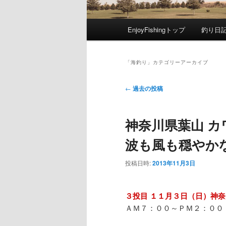
メ
EnjoyFishingトップ
釣り日
メ
サ
イ
ン
イ
ブ
メ
「
海釣り
」カテゴリーアーカイブ
ニ
ン
コ
ュ
投
←
過去の投稿
ー
稿
コ
ン
ナ
神奈川県葉山 
ビ
ン
テ
ゲ
波も風も穏やか
ー
テ
ン
シ
投稿日時:
2013年11月3日
ョ
ン
ツ
ン
３投目 １１月３日（日）神
ツ
へ
ＡＭ７：００～ＰＭ２：００