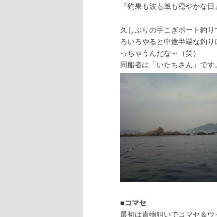
へ
移
『釣果も波も風も穏やかな日
移
動
久しぶりの手こぎボート釣り
ろいろやると中途半端な釣り
動
っちゃうんだな～（笑）
同船者は「いたちさん」です
■
コマセ
最初は青物狙いでコマセ＆ウ