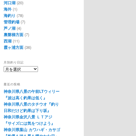
河口湖
(20)
海外
(1)
海釣り
(78)
管理釣場
(7)
芦ノ湖
(4)
裏磐梯方面
(7)
西湖
(11)
霞ヶ浦方面
(36)
月別釣り日記
月
別
釣
最近の投稿
り
神奈川県八景の午前LTウィリー
日
『波は高く釣果は低く』
記
神奈川県八景のタチウオ『釣り
日和だけど釣果は下り坂』
神奈川県金沢八景 ＬＴアジ
『サイズには気をつけよう』
神奈川県葉山 カワハギ・カサゴ
『釣果も波も風も穏やかな日』