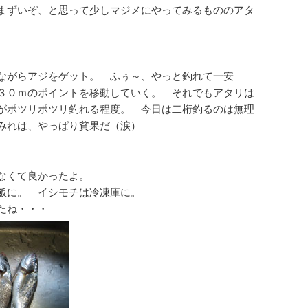
まずいぞ、と思って少しマジメにやってみるもののアタ
ながらアジをゲット。 ふぅ～、やっと釣れて一安
３０ｍのポイントを移動していく。 それでもアタリは
がポツリポツリ釣れる程度。 今日は二桁釣るのは無理
みれは、やっぱり貧果だ（涙）
なくて良かったよ。
飯に。 イシモチは冷凍庫に。
たね・・・