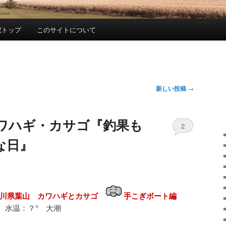
記トップ
このサイトについて
新しい投稿
→
カワハギ・カサゴ『釣果も
2
な日』
奈川県葉山 カワハギとカサゴ
手こぎボート編
 水温：？° 大潮