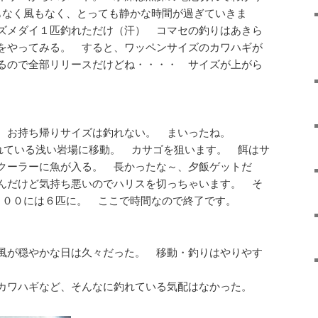
波もなく風もなく、とっても静かな時間が過ぎていきま
ズメダイ１匹釣れただけ（汗） コマセの釣りはあきら
をやってみる。 すると、ワッペンサイズのカワハギが
るので全部リリースだけどね・・・・ サイズが上がら
、お持ち帰りサイズは釣れない。 まいったね。
れている浅い岩場に移動。 カサゴを狙います。 餌はサ
クーラーに魚が入る。 長かったな～、夕飯ゲットだ
んだけど気持ち悪いのでハリスを切っちゃいます。 そ
：００には６匹に。 ここで時間なので終了です。
風が穏やかな日は久々だった。 移動・釣りはやりやす
、カワハギなど、そんなに釣れている気配はなかった。