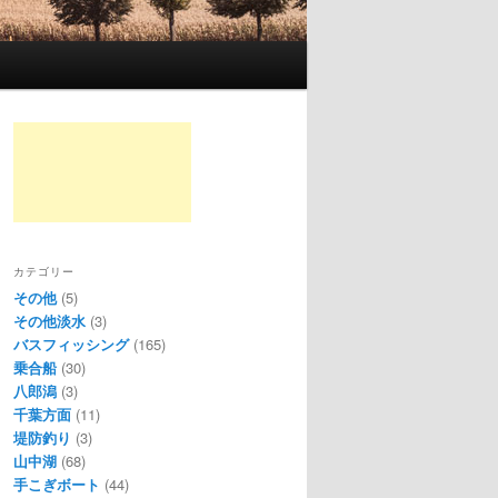
カテゴリー
その他
(5)
その他淡水
(3)
バスフィッシング
(165)
乗合船
(30)
八郎潟
(3)
千葉方面
(11)
堤防釣り
(3)
山中湖
(68)
手こぎボート
(44)