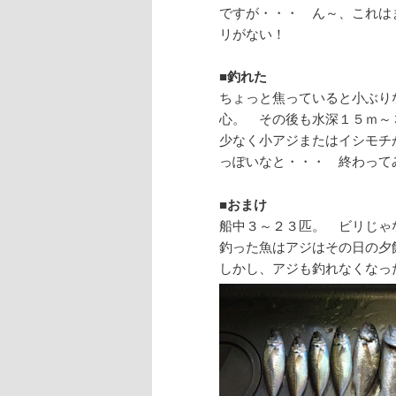
ですが・・・ ん～、これは
リがない！
■
釣れた
ちょっと焦っていると小ぶり
心。 その後も水深１５ｍ～
少なく小アジまたはイシモチ
っぽいなと・・・ 終わって
■
おまけ
船中３～２３匹。 ビリじゃ
釣った魚はアジはその日の夕
しかし、アジも釣れなくなっ