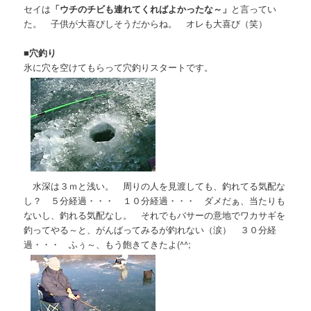
セイは
「ウチのチビも連れてくればよかったな～」
と言ってい
た。 子供が大喜びしそうだからね。 オレも大喜び（笑）
■
穴釣り
氷に穴を空けてもらって穴釣りスタートです。
水深は３ｍと浅い。 周りの人を見渡しても、釣れてる気配な
し？ ５分経過・・・ １０分経過・・・ ダメだぁ、当たりも
ないし、釣れる気配なし。 それでもバサーの意地でワカサギを
釣ってやる～と、がんばってみるが釣れない（涙） ３０分経
過・・・ ふぅ～、もう飽きてきたよ(^^;