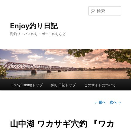
検
索
Enjoy釣り日記
海釣り・バス釣り・ボート釣りなど
メ
EnjoyFishingトップ
釣り日記トップ
このサイトについて
メ
イ
ン
イ
メ
投
←
前へ
次へ
→
ニ
稿
ン
ュ
ナ
ー
ビ
山中湖 ワカサギ穴釣 『ワカ
コ
ゲ