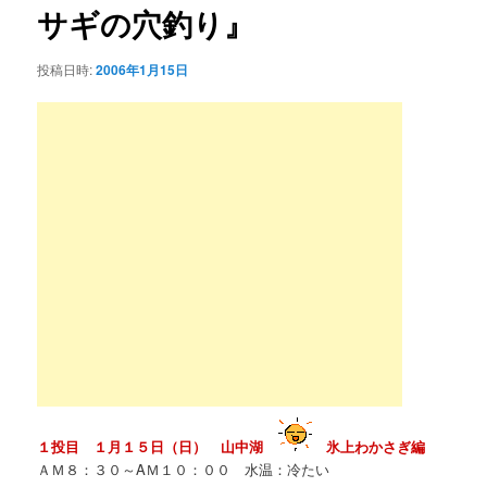
ー
サギの穴釣り』
ン
シ
ョ
テ
投稿日時:
2006年1月15日
ン
ン
ツ
へ
移
動
１投目 １月１５日（日） 山中湖
氷上わかさぎ編
ＡＭ８：３０～AＭ１０：００ 水温：冷たい