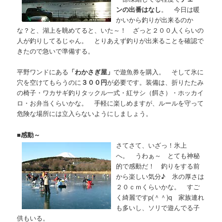
ンの出番はなし
。 今日は暖
かいから釣りが出来るのか
な？と、湖上を眺めてると、いた～！ ざっと２００人くらいの
人が釣りしてるじゃん。 とりあえず釣りが出来ることを確認で
きたので急いで準備する。
平野ワンドにある
「わかさぎ屋」
で遊魚券を購入。 そして氷に
穴を空けてもらうのに
３００円
が必要です。装備は、折りたたみ
の椅子・ワカサギ釣りタックル一式・紅サシ（餌さ）・ホッカイ
ロ・お弁当くらいかな。 手軽に楽しめますが、ルールを守って
危険な場所には立入らないようにしましょう。
■
感動～
さてさて、いざっ！氷上
へ。 うわぁ～ とても神秘
的で感動だ！ 釣りをする前
から楽しい気分♪ 氷の厚さは
２０ｃｍくらいかな。 すご
く綺麗ですp(＾＾)q 家族連れ
も多いし、ソリで遊んでる子
供もいる。