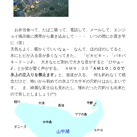
お弁当食べて、たばこ吸って、電話して、メールして、エンジ
ョイ掲示板に携帯から書き込みして・・・ いつの間にか置き竿
に（笑）
天気もよく、暖かくていいなぁ～ なんて、ほのぼのしてると、
氷にヒビが入る音が多くなってきた。 「ピキピキ～」「パキパ
キ～ド～ン♪」 大きなヒビ割れで大きな音がすると「ひやぁ～
♪」とか皆が驚く声がする。 ＡＭ９：３０
「ＡＭ１０：００で
氷上の立入りを禁止ます」
と、放送が入る。 何も釣れなくて残
念だけど、怖いから初めての氷上ワカサギの穴釣りはおしまいで
す。 ま、綺麗な富士山も見れたし、憧れだった穴釣りも出来た
ので良しとしましょう(^^)