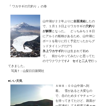
『 ワカサギの穴釣り 』の巻
山中湖が２２年ぶりに
全面凍結
したの
で、１月１３日よりワカサギの
穴釣り
が解禁
となった。 どっちみち１８日
にアルミの船検があるため、山中湖に
ボートを取りに行く予定だったからグ
ッドタイミングだ(^^)
氷上ワカサギ
釣りは生まれて初め
て。 前からやってみたいと思ってた
のでワクワクです♪
セイと二人で
行っ
てきました。
写真↑：山梨日日新聞社
■
いい天気
ＡＭ８：００山中湖へ到
着。 雪があると大変なの
で、念のためタイヤチェーン
を持ってきてたけど、路面が
一部凍結してる程度で
チェー