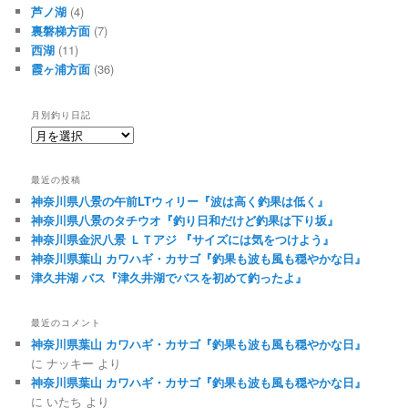
芦ノ湖
(4)
裏磐梯方面
(7)
西湖
(11)
霞ヶ浦方面
(36)
月別釣り日記
月
別
釣
最近の投稿
り
神奈川県八景の午前LTウィリー『波は高く釣果は低く』
日
神奈川県八景のタチウオ『釣り日和だけど釣果は下り坂』
記
神奈川県金沢八景 ＬＴアジ 『サイズには気をつけよう』
神奈川県葉山 カワハギ・カサゴ『釣果も波も風も穏やかな日』
津久井湖 バス『津久井湖でバスを初めて釣ったよ』
最近のコメント
神奈川県葉山 カワハギ・カサゴ『釣果も波も風も穏やかな日』
に
ナッキー
より
神奈川県葉山 カワハギ・カサゴ『釣果も波も風も穏やかな日』
に
いたち
より