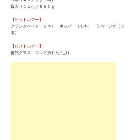
最大４１ｃｍ／９８０ｇ
【ヒットルアー】
クランクベイト（１本） ポッパー（１本） ラバージグ（３
本）
【ロストルアー】
偏光グラス、ロッド折れた(T_T)