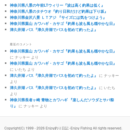
り
神奈川県八景の午前LTウィリー『波は高く釣果は低く』
日
神奈川県八景のタチウオ『釣り日和だけど釣果は下り坂』
記
神奈川県金沢八景 ＬＴアジ 『サイズには気をつけよう』
神奈川県葉山 カワハギ・カサゴ『釣果も波も風も穏やかな日』
津久井湖 バス『津久井湖でバスを初めて釣ったよ』
最近のコメント
神奈川県葉山 カワハギ・カサゴ『釣果も波も風も穏やかな日』
に
ナッキー
より
神奈川県葉山 カワハギ・カサゴ『釣果も波も風も穏やかな日』
に
いたち
より
津久井湖 バス『津久井湖でバスを初めて釣ったよ』
に
ナッキー
より
津久井湖 バス『津久井湖でバスを初めて釣ったよ』
に
いたち
より
神奈川県長者ヶ崎 青物とカワハギ 『楽しんだソウダとサバ祭
り』
に
ナッキー
より
Copyright(C) 1999 - 2026 Enjoy釣り日記 -Enjoy Fishing All rights reserved.