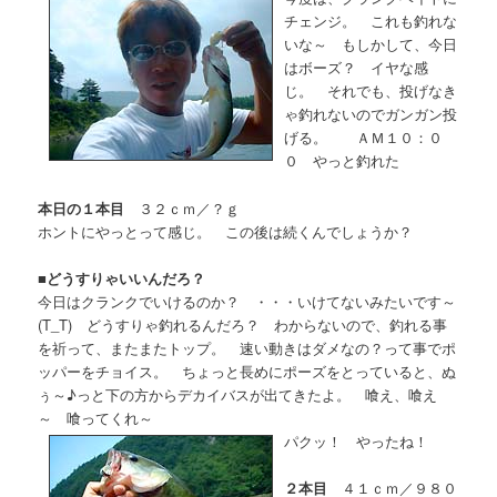
チェンジ。 これも釣れな
いな～ もしかして、今日
はボーズ？ イヤな感
じ。 それでも、投げなき
ゃ釣れないのでガンガン投
げる。 ＡＭ１０：０
０ やっと釣れた
本日の１本目
３２ｃｍ／？ｇ
ホントにやっとって感じ。 この後は続くんでしょうか？
■
どうすりゃいいんだろ？
今日はクランクでいけるのか？ ・・・いけてないみたいです～
(T_T) どうすりゃ釣れるんだろ？ わからないので、釣れる事
を祈って、またまたトップ。 速い動きはダメなの？って事でポ
ッパーをチョイス。 ちょっと長めにポーズをとっていると、ぬ
ぅ～♪っと下の方からデカイバスが出てきたよ。 喰え、喰え
～ 喰ってくれ～
パクッ！ やったね！
２本目
４１ｃｍ／９８０