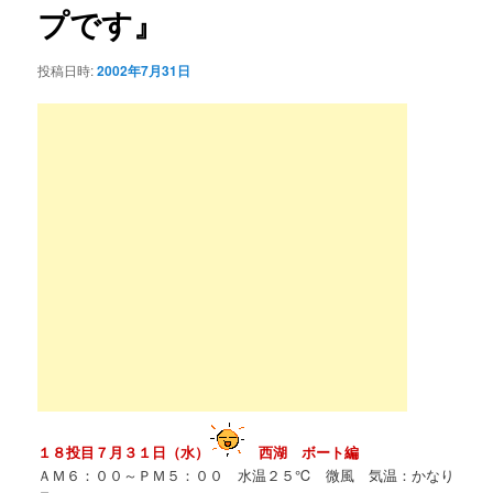
ー
プです』
ン
シ
ョ
テ
投稿日時:
2002年7月31日
ン
ン
ツ
へ
移
動
１８投目７月３１日（水）
西湖 ボート編
ＡＭ６：００～ＰＭ５：００ 水温２５℃ 微風 気温：かなり