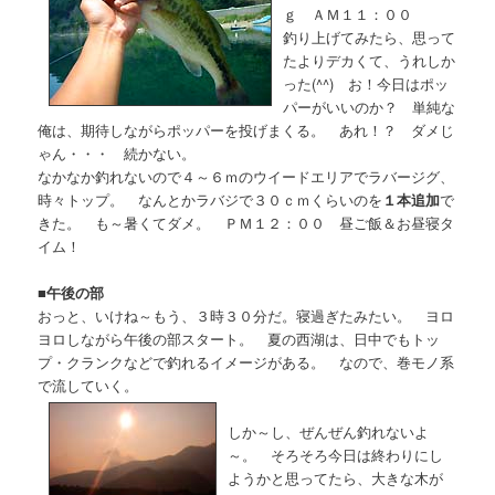
ｇ ＡＭ１１：００
釣り上げてみたら、思って
たよりデカくて、うれしか
った(^^) お！今日はポッ
パーがいいのか？ 単純な
俺は、期待しながらポッパーを投げまくる。 あれ！？ ダメじ
ゃん・・・ 続かない。
なかなか釣れないので４～６ｍのウイードエリアでラバージグ、
時々トップ。 なんとかラバジで３０ｃｍくらいのを
１本追加
で
きた。 も～暑くてダメ。 ＰＭ１２：００ 昼ご飯＆お昼寝タ
イム！
■
午後の部
おっと、いけね～もう、３時３０分だ。寝過ぎたみたい。 ヨロ
ヨロしながら午後の部スタート。 夏の西湖は、日中でもトッ
プ・クランクなどで釣れるイメージがある。 なので、巻モノ系
で流していく。
しか～し、ぜんぜん釣れないよ
～。 そろそろ今日は終わりにし
ようかと思ってたら、大きな木が