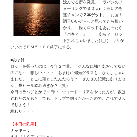
沈んでる所を発見。 ラバジのフ
ォーリングで３０ｃｍくらいのを
連チャンで
２本ゲット
。 おぉ！
調子いいぞ～っと思ってたら根が
かり。 軽くロッドをあおったら
「バキィ！」・・・あら？ ロッ
ド折れちゃいました(T_T) キリが
いいのでＰＭ５：００終了にする。
■
おまけ
ロッドを折ったのは、今年２本目。 そんなに強くあおってない
のにな～ 悲しい・・・ おまけに偏光グラスも、なくしちゃい
ました。 どこに落としたんだろう？ ぜんぜん記憶にありませ
ん、昼ビール飲み過ぎか？（笑）
今日はラバジとかで１日中、ウイードエリアをやった方が、数は
釣れたのかも？ でも、トップで釣りたかったので、これでＯＫ
でしょう！
終わり・・・
【本日の釣果】
ナッキー：
５本（４０アップ１本）