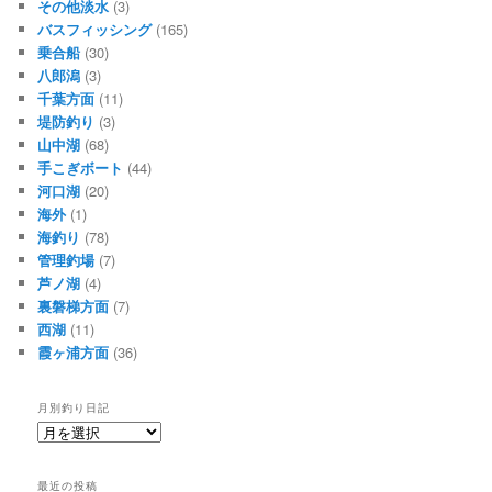
その他淡水
(3)
バスフィッシング
(165)
乗合船
(30)
八郎潟
(3)
千葉方面
(11)
堤防釣り
(3)
山中湖
(68)
手こぎボート
(44)
河口湖
(20)
海外
(1)
海釣り
(78)
管理釣場
(7)
芦ノ湖
(4)
裏磐梯方面
(7)
西湖
(11)
霞ヶ浦方面
(36)
月別釣り日記
月
別
釣
最近の投稿