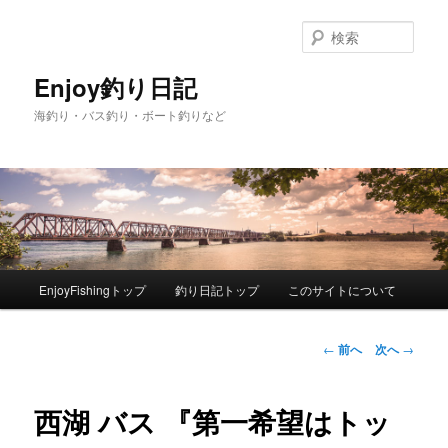
検
索
Enjoy釣り日記
海釣り・バス釣り・ボート釣りなど
メ
EnjoyFishingトップ
釣り日記トップ
このサイトについて
メ
イ
ン
イ
メ
投
←
前へ
次へ
→
ニ
稿
ン
ュ
ナ
ー
ビ
西湖 バス 『第一希望はトッ
コ
ゲ