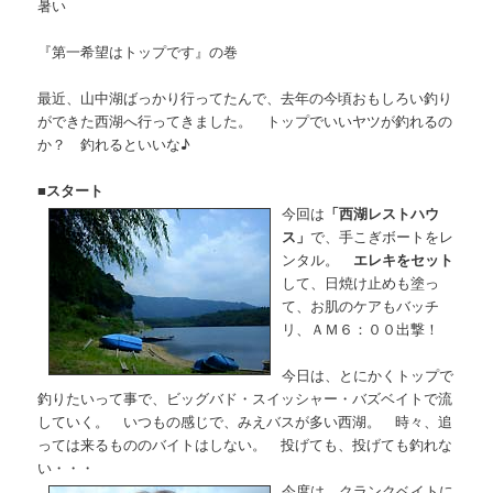
暑い
『第一希望はトップです』の巻
最近、山中湖ばっかり行ってたんで、去年の今頃おもしろい釣り
ができた西湖へ行ってきました。 トップでいいヤツが釣れるの
か？ 釣れるといいな♪
■
スタート
今回は
「西湖レストハウ
ス」
で、手こぎボートをレ
ンタル。
エレキをセット
して、日焼け止めも塗っ
て、お肌のケアもバッチ
リ、ＡＭ６：００出撃！
今日は、とにかくトップで
釣りたいって事で、ビッグバド・スイッシャー・バズベイトで流
していく。 いつもの感じで、みえバスが多い西湖。 時々、追
っては来るもののバイトはしない。 投げても、投げても釣れな
い・・・
今度は、クランクベイトに